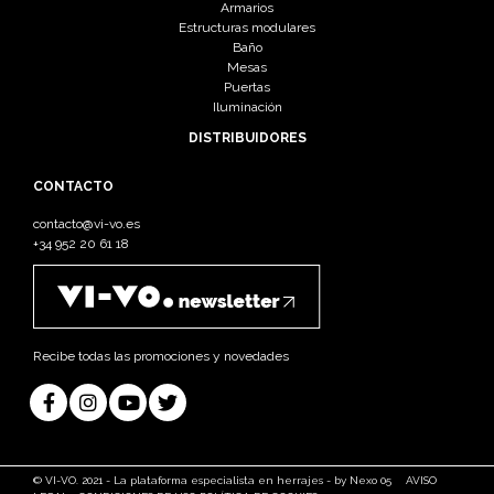
Armarios
Estructuras modulares
Baño
Mesas
Puertas
Iluminación
DISTRIBUIDORES
CONTACTO
contacto@vi-vo.es
+34 952 20 61 18
Recibe todas las promociones y novedades
© VI-VO. 2021 - La plataforma especialista en herrajes - by Nexo 05
AVISO