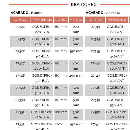
REF.
GQS.EX
ACABADO:
Blanco
ACABADO:
Antracita
CÓDIGO
REFERENCIA
ALTURA
MEDIDA
CÓDIGO
REFERENCIA
27324
GQS.EXP80-
80 mm
270
27343
GQS.EXP80-
270-BLA
mm
270-ANT
27325
GQS.EXP80-
80 mm
300
27344
GQS.EXP80-
300-BLA
mm
300-ANT
27326
GQS.EXP80-
80 mm
350 mm
27345
GQS.EXP80-
350-BLA
350-ANT
27327
GQS.EXP80-
80 mm
400
27346
GQS.EXP80-
400-BLA
mm
400-ANT
27328
GQS.EXP80-
80 mm
450 mm
27347
GQS.EXP80-
450-BLA
450-ANT
27329
GQS.EXP80-
80 mm
500
27348
GQS.EXP80-
500-BLA
mm
500-ANT
27330
GQS.EXP80-
80 mm
500
27349
GQS.EXP80-
550-BLA
mm
550-ANT
27331
GQS.EXP120-
120 mm
300
27350
GQS.EXP120-
300-BLA
mm
300-ANT
27332
GQS.EXP120-
120 mm
350 mm
27351
GQS.EXP120-
350-BLA
350-ANT