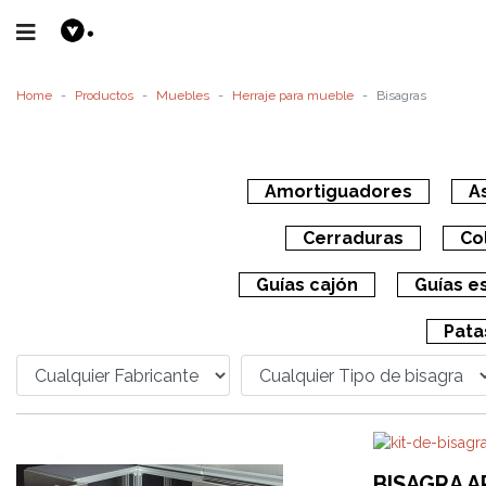
Home
Productos
Muebles
Herraje para mueble
Bisagras
Amortiguadores
A
Cerraduras
Co
Guías cajón
Guías e
Pata
BISAGRA 