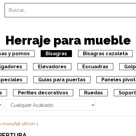
Herraje para mueble
sas y pomos
Bisagras
Bisagras cazoleta
lgadores
Elevadores
Escuadras
Golp
speciales
Guías para puertas
Paneles pivo
s
Perfiles decorativos
Ruedas
Sopor
APERTURA