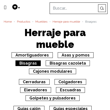
Home
Productos
Muebles
Herraje para mueble
Bisagras
Herraje para
mueble
Amortiguadores
Asas y pomos
Bisagras
Bisagras cazoleta
Cajones modulares
Cerraduras
Colgadores
Elevadores
Escuadras
Golpetes y pulsadores
Guías cajón
Guías especiales