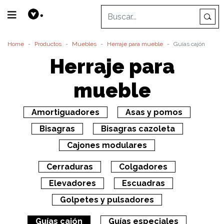
Home
Productos
Muebles
Herraje para mueble
Guías cajón
Herraje para
mueble
Amortiguadores
Asas y pomos
Bisagras
Bisagras cazoleta
Cajones modulares
Cerraduras
Colgadores
Elevadores
Escuadras
Golpetes y pulsadores
Guías cajón
Guías especiales