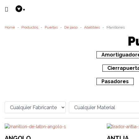
Home
Productos
Puertas
De paso
Abatibles
Manillones
P
Amortiguador
Cierrapuert
Pasadores
ANGOLO
ANTLIA