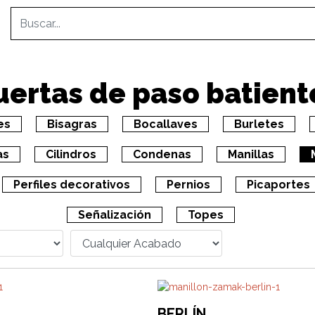
uertas de paso batient
es
Bisagras
Bocallaves
Burletes
as
Cilindros
Condenas
Manillas
Perfiles decorativos
Pernios
Picaportes
Señalización
Topes
BERLÍN